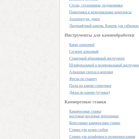
Столы, столешницы, подоконники
Памятники и мемориальные комплексы
Архитектура, декор
Ландшафтный камень. Камень для габионов
Инструменты для камнеобработки
Канат алмазный
Сегмент алмазный
Станочный абразивный инструмент
Шлифовальный и полировальный инструме
Алмазные сверла и коронки
Фрезы по граниту
Пилы по камню станочные
Диски по камню (ручные)
Камнерезные станки
Камнерезные станки
мостовые,козловые,портальные
Консольные камнерезные станки
Станки для резки слэбов
Станки для шлифовки и полировки камня