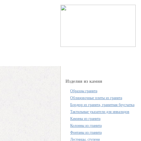
Каталог продукции
Изделия из камня
Образцы гранита
Облицовочные плиты из гранита
Бордюр из гранита, гранитная брусчатка
Тактильные указатели для инвалидов
Камины из гранита
Колонны из гранита
Фонтаны из гранита
Лестницы, ступени