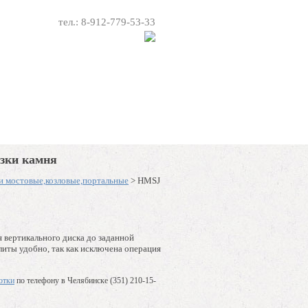
тел.: 8-912-779-53-33
рмить заявку
Контакты
езки камня
и мостовые,козловые,портальные
>
HMSJ
 вертикального диска до заданной
литы удобно, так как исключена операция
отки
по телефону в Челябинске
(351) 210-15-