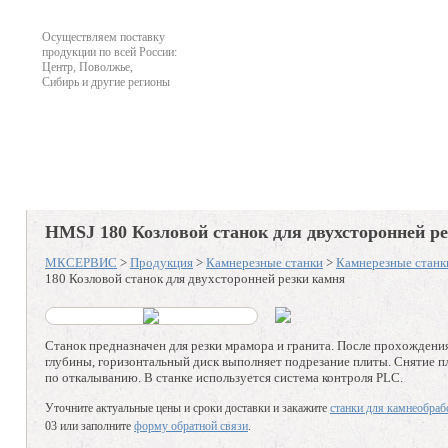
Осуществляем поставку
продукции по всей России:
Центр, Поволжье,
Сибирь и другие регионы
О компании
Продукция
Наличие на складе
Офо
HMSJ 180 Козловой станок для двухсторонней р
МКСЕРВИС
>
Продукция
>
Камнерезные станки
>
Камнерезные станк
180 Козловой станок для двухсторонней резки камня
Станок предназначен для резки мрамора и гранита. После прохождения
глубины, горизонтальный диск выполняет подрезание плиты. Снятие п
по откалыванию. В станке используется система контроля PLC.
Уточните актуальные цены и сроки доставки и закажите
станки для камнеобраб
03 или заполните
форму обратной связи
.