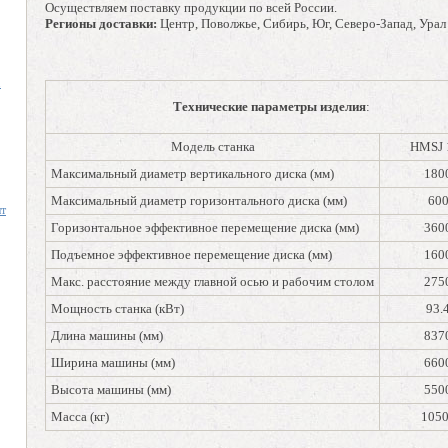
Осуществляем поставку продукции по всей России.
Регионы доставки:
Центр, Поволжье, Сибирь, Юг, Северо-Запад, Урал
.
Технические параметры изделия
:
Модель станка
HMSJ 
Максимальный диаметр вертикального диска (мм)
180
Максимальный диаметр горизонтального диска (мм)
60
нт
Горизонтальное эффективное перемещение диска (мм)
360
Подъемное эффективное перемещение диска (мм)
160
Макс. расстояние между главной осью и рабочим столом
275
Мощность станка (кВт)
93.
Длина машины (мм)
837
Ширина машины (мм)
660
Высота машины (мм)
550
Масса (кг)
105