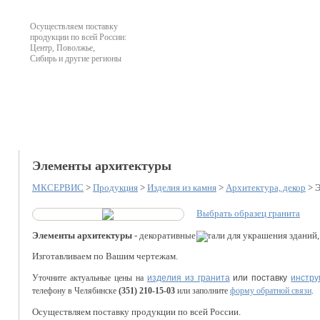
Осуществляем поставку
продукции по всей России:
Центр, Поволжье,
Сибирь и другие регионы
О компании
Продукция
Наличие на складе
Офо
Элементы архитектуры
МКСЕРВИС
>
Продукция
>
Изделия из камня
>
Архитектура, декор
>
Э
Выбрать образец гранита
Элементы архитектуры
- декоративные детали для украшения зданий,
Изготавливаем по Вашим чертежам.
Уточните актуальные цены на
изделия из гранита
или поставку
инстру
телефону в Челябинске
(351) 210-15-03
или заполните
форму обратной связи
.
Осуществляем поставку продукции по всей России.