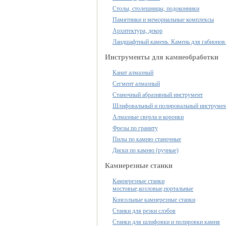
Столы, столешницы, подоконники
Памятники и мемориальные комплексы
Архитектура, декор
Ландшафтный камень. Камень для габионов
Инструменты для камнеобработки
Канат алмазный
Сегмент алмазный
Станочный абразивный инструмент
Шлифовальный и полировальный инструме
Алмазные сверла и коронки
Фрезы по граниту
Пилы по камню станочные
Диски по камню (ручные)
Камнерезные станки
Камнерезные станки
мостовые,козловые,портальные
Консольные камнерезные станки
Станки для резки слэбов
Станки для шлифовки и полировки камня