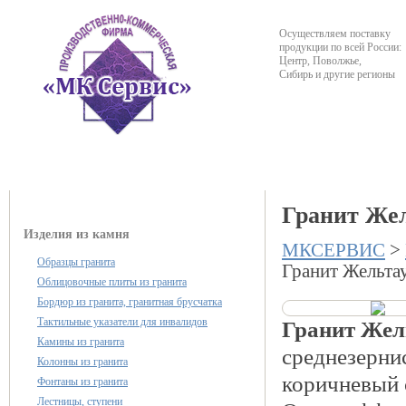
Осуществляем поставку
продукции по всей России:
Центр, Поволжье,
Сибирь и другие регионы
О компании
Каталог продукции
Гранит Жел
Изделия из камня
МКСЕРВИС
>
Образцы гранита
Гранит Жельта
Облицовочные плиты из гранита
Бордюр из гранита, гранитная брусчатка
Тактильные указатели для инвалидов
Гранит Жель
Камины из гранита
среднезерни
Колонны из гранита
коричневый 
Фонтаны из гранита
Лестницы, ступени