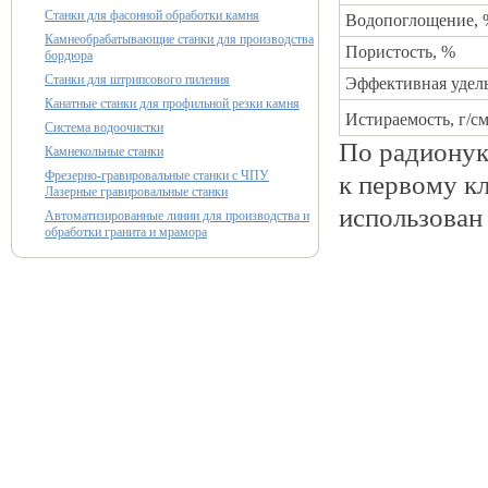
Станки для фасонной обработки камня
Водопоглощение, 
Камнеобрабатывающие станки для производства
Пористость, %
бордюра
Станки для штрипсового пиления
Эффективная удель
Канатные станки для профильной резки камня
Истираемость, г/с
Система водоочистки
По радионук
Камнекольные станки
Фрезерно-гравировальные станки с ЧПУ
к первому к
Лазерные гравировальные станки
использован
Автоматизированные линии для производства и
обработки гранита и мрамора