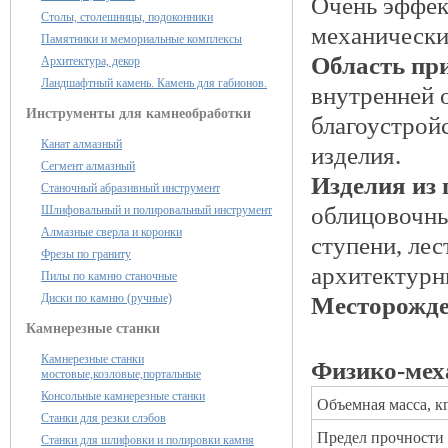
Очень эффек
Столы, столешницы, подоконники
механически
Памятники и мемориальные комплексы
Область пр
Архитектура, декор
Ландшафтный камень. Камень для габионов.
внутренней о
Инструменты для камнеобработки
благоустрой
Канат алмазный
изделия.
Сегмент алмазный
Изделия из 
Станочный абразивный инструмент
облицовочны
Шлифовальный и полировальный инструмент
Алмазные сверла и коронки
ступени, ле
Фрезы по граниту
архитектурн
Пилы по камню станочные
Диски по камню (ручные)
Месторожде
Камнерезные станки
Камнерезные станки
Физико-мех
мостовые,козловые,портальные
Консольные камнерезные станки
Объемная масса, к
Станки для резки слэбов
Предел прочности 
Станки для шлифовки и полировки камня