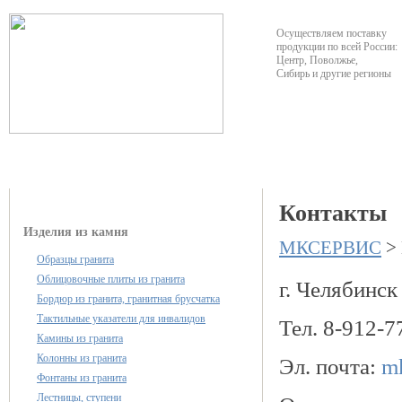
Осуществляем поставку
продукции по всей России:
Центр, Поволжье,
Сибирь и другие регионы
О компании
Каталог продукции
Контакты
Изделия из камня
МКСЕРВИС
>
Образцы гранита
Облицовочные плиты из гранита
г. Челябинск
Бордюр из гранита, гранитная брусчатка
Тактильные указатели для инвалидов
Тел. 8-912-7
Камины из гранита
Колонны из гранита
Эл. почта:
m
Фонтаны из гранита
Лестницы, ступени