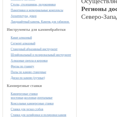
Осуществляе
Столы, столешницы, подоконники
Регионы до
Памятники и мемориальные комплексы
Северо-Запа
Архитектура, декор
Ландшафтный камень. Камень для габионов.
Инструменты для камнеобработки
Канат алмазный
Сегмент алмазный
Станочный абразивный инструмент
Шлифовальный и полировальный инструмент
Алмазные сверла и коронки
Фрезы по граниту
Пилы по камню станочные
Диски по камню (ручные)
Камнерезные станки
Камнерезные станки
мостовые,козловые,портальные
Консольные камнерезные станки
Станки для резки слэбов
Станки для шлифовки и полировки камня