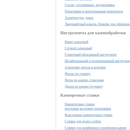
Столы, столешницы, подоконники
Памятники и мемориальные комплексы
Архитектура, декор
Ландшафтный камень. Камень для габионов
Инструменты для камнеобработки
Канат алмазный
Сегмент алмазный
Станочный абразивный инструмент
Шлифовальный и полировальный инструме
Алмазные сверла и коронки
Фрезы по граниту
Пилы по камню станочные
Диски по камню (ручные)
Камнерезные станки
Камнерезные станки
мостовые,козловые,портальные
Консольные камнерезные станки
Станки для резки слэбов
Станки для шлифовки и полировки камня