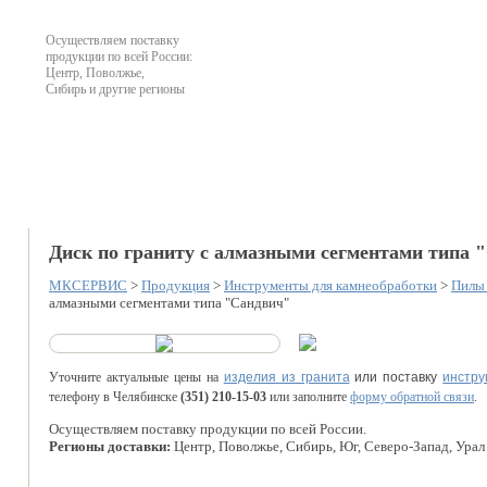
Осуществляем поставку
продукции по всей России:
Центр, Поволжье,
Сибирь и другие регионы
О компании
Продукция
Наличие на складе
Офо
Диск по граниту с алмазными сегментами типа 
МКСЕРВИС
>
Продукция
>
Инструменты для камнеобработки
>
Пилы
алмазными сегментами типа "Сандвич"
Уточните актуальные цены на
изделия из гранита
или поставку
инстру
телефону в Челябинске
(351) 210-15-03
или заполните
форму обратной связи
.
Осуществляем поставку продукции по всей России.
Регионы доставки:
Центр, Поволжье, Сибирь, Юг, Северо-Запад, Урал