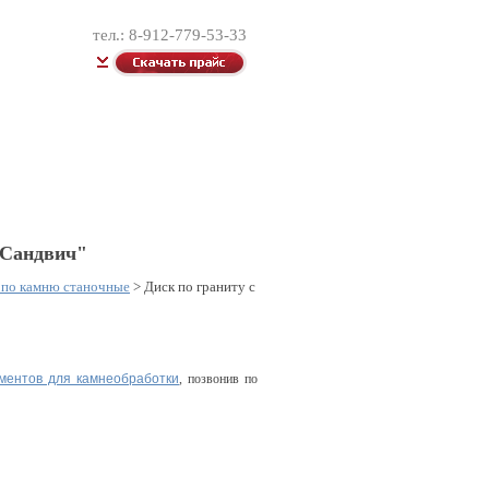
тел.: 8-912-779-53-33
рмить заявку
Контакты
"Сандвич"
 по камню станочные
>
Диск по граниту с
ментов для камнеобработки
, позвонив по
Узнать цены