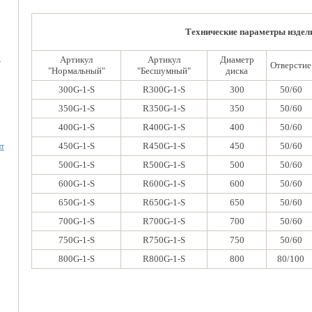
Технические параметры издел
.
Артикул
Артикул
Диаметр
Отверстие
"Нормальный"
"Бесшумный"
диска
300G-1-S
R300G-1-S
300
50/60
350G-1-S
R350G-1-S
350
50/60
400G-1-S
R400G-1-S
400
50/60
450G-1-S
R450G-1-S
450
50/60
нт
500G-1-S
R500G-1-S
500
50/60
600G-1-S
R600G-1-S
600
50/60
650G-1-S
R650G-1-S
650
50/60
700G-1-S
R700G-1-S
700
50/60
750G-1-S
R750G-1-S
750
50/60
800G-1-S
R800G-1-S
800
80/100