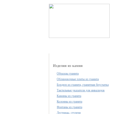
Каталог продукции
Изделия из камня
Образцы гранита
Облицовочные плиты из гранита
Бордюр из гранита, гранитная брусчатка
Тактильные указатели для инвалидов
Камины из гранита
Колонны из гранита
Фонтаны из гранита
Лестницы, ступени